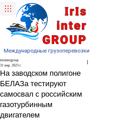
I
I
r
s
inter
GROUP
Международные грузоперевозки
irisintergroup
31 мар. 2023 г.
На заводском полигоне
БЕЛАЗа тестируют
самосвал с российским
газотурбинным
двигателем