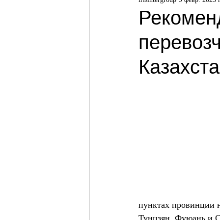
Рекомен
перевозч
Казахст
пунктах провинции н
Тунцзян, Фуюань и С