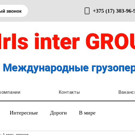
+375 (17) 303-96-
ый звонок
IrIs inter GR
Международные грузопе
компании
Контакты
Ваканс
Интересные
Дороги
В мире
.
1 мин. чтения