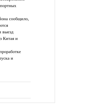
спортных 
йона сообщило, 
ются 
и выезд 
з Китая и 
проработке 
уска и 