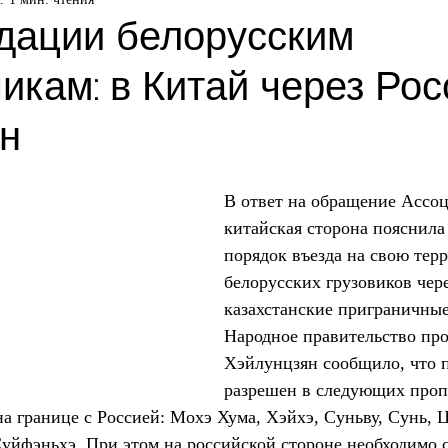
дации белорусским
икам: в Китай через Рос
ан
В ответ на обращение Асс
китайская сторона пояснила
порядок въезда на свою тер
белорусских грузовиков чере
казахстанские приграничны
Народное правительство пр
Хэйлунцзян сообщило, что п
разрешен в следующих проп
а границе с Россией: Мохэ Хума, Хэйхэ, Суньву, Сунь, Ц
уйфэньхэ. При этом на российской стороне необходимо 