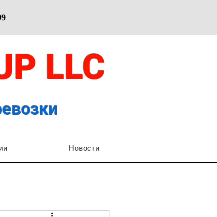
99
OUP
LLC
ревозки
ии
Новости