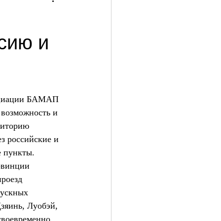
сию и
оциации БАМАП 
 возможность и 
риторию 
з российские и 
е пункты.
овинции 
роезд 
ускных 
зяинь, Луобэй, 
своевременно 