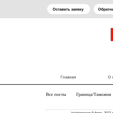
Оставить заявку
Обратн
Главная
О 
Все посты
Граница/Таможня
irisintergroup
9 февр. 2023 г