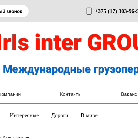
+375 (17) 303-96-
ый звонок
IrIs inter GR
Международные грузопе
компании
Контакты
Ваканс
Интересные
Дороги
В мире
.
3 мин. чтения