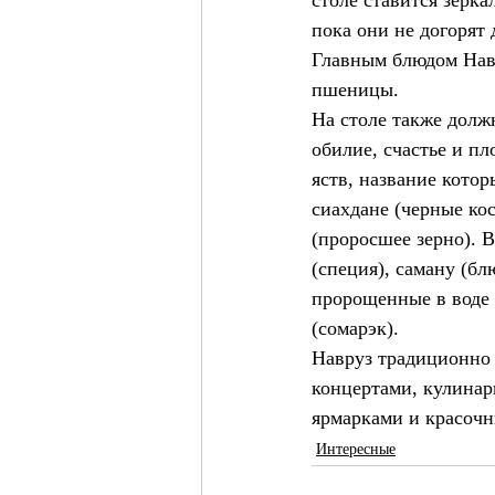
столе ставится зерка
пока они не догорят 
Главным блюдом Навр
пшеницы.
На столе также долж
обилие, счастье и пл
яств, название котор
сиахдане (черные кос
(проросшее зерно). В 
(специя), саману (бл
пророщенные в воде 
(сомарэк).
Навруз традиционно
концертами, кулина
ярмарками и красочн
Интересные