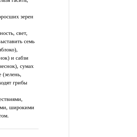
льзя гасить, 
оросших зерен 
ость, свет, 
выставить семь 
блоко), 
нок) и сабзи 
чеснок), сумах 
 (зелень, 
ходят грибы 
ествиями, 
ями, широкими 
том.