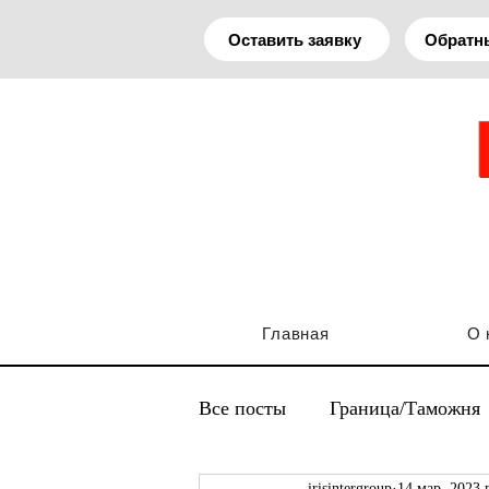
Оставить заявку
Обратн
Главная
О 
Все посты
Граница/Таможня
irisintergroup
14 мар. 2023 г