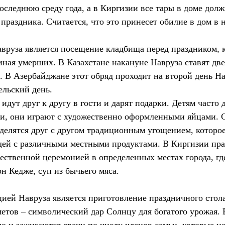
последнюю среду года, а в Киргизии все тары в доме дол
раздника. Считается, что это принесет обилие в дом в н
вруза является посещение кладбища перед праздником, 
иная умерших. В Казахстане накануне Навруза ставят две
. В Азербайджане этот обряд проходит на второй день На
ельский день.
идут друг к другу в гости и дарят подарки. Детям часто 
и, они играют с художественно оформленными яйцами. 
делятся друг с другом традиционным угощением, которое
щей с различными местными продуктами. В Киргизии пра
ественной церемонией в определенных местах города, где
н Кедже, суп из бычьего мяса.
ией Навруза является приготовление праздничного стола
етов – символический дар Солнцу для богатого урожая. В