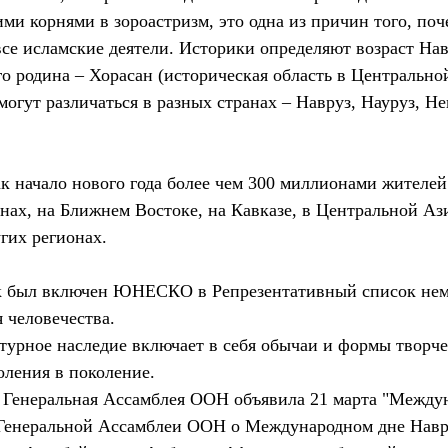
ми корнями в зороастризм, это одна из причин того, поч
все исламские деятели. Историки определяют возраст Нав
его родина – Хорасан (историческая область в Центрально
огут различаться в разных странах – Навруз, Науруз, Не
ак начало нового года более чем 300 миллионами жителей
нах, на Ближнем Востоке, на Кавказе, в Центральной Ази
гих регионах.
ик был включен ЮНЕСКО в Репрезентативный список нем
 человечества.
турное наследие включает в себя обычаи и формы творче
оления в поколение.
а Генеральная Ассамблея ООН объявила 21 марта "Между
 Генеральной Ассамблеи ООН о Международном дне Навр