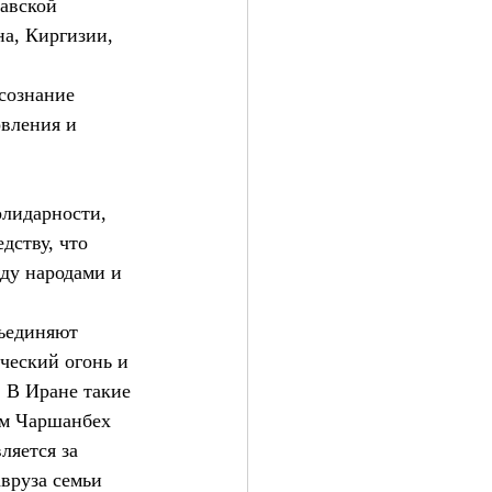
авской 
а, Киргизии, 
сознание 
вления и 
олидарности, 
дству, что 
ду народами и 
ъединяют 
ческий огонь и 
 В Иране такие 
ем Чаршанбех 
ляется за 
вруза семьи 