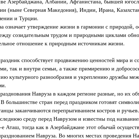
ве Азербайджана, Албании, Афганистана, бывшей югосл
и (ныне Северная Македония), Индии, Ирана, Казахстан
мении и Турции.
а означает утверждение жизни в гармонии с природой, о
ежду созидательным трудом и природными циклами обно
тельное отношение к природным источникам жизни.
 праздник способствует продвижению ценностей мира и с
ми, так и внутри семьи, а также примирению и добрососе
нию культурного разнообразия и укреплению дружбы меж
ми.
разднования Навруза в каждом регионе разные, но их об
 В большинстве стран перед праздником готовят символи
танцы заканчиваются перепрыгиванием костров и ручьев.
оследнюю среду перед Наврузом и известны под названи
е Аташ, тогда как в Азербайджане этот обычай осуществ
празднованием Навруза. Во многих местах проведения На