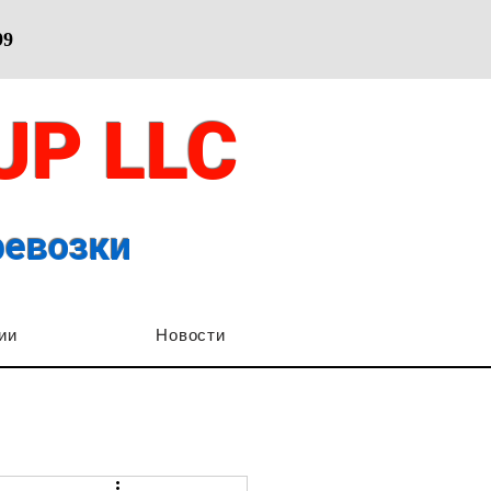
99
OUP
LLC
ревозки
ии
Новости