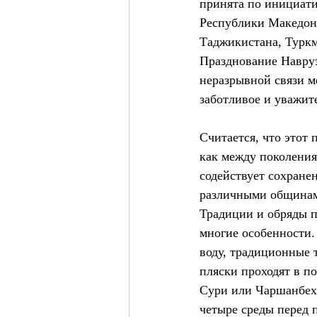
принята по инициати
Республики Македони
Таджикистана, Турк
Празднование Навруз
неразрывной связи м
заботливое и уважи
Считается, что этот
как между поколения
содействует сохране
различными община
Традиции и обряды п
многие особенности.
воду, традиционные 
пляски проходят в п
Сури или Чаршанбех-
четыре среды перед 