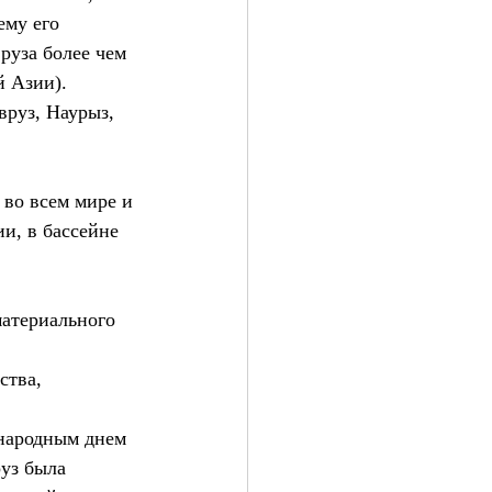
ему его 
руза более чем 
й Азии).
вруз, Наурыз, 
 во всем мире и 
и, в бассейне 
атериального 
ства, 
народным днем 
уз была 