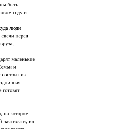
жны быть 
овом году и 
куда люди 
 свечи перед 
вруза, 
дарят маленькие 
Семьи и 
 состоит из 
здничная 
 готовят 
, на котором 
 частности, на 