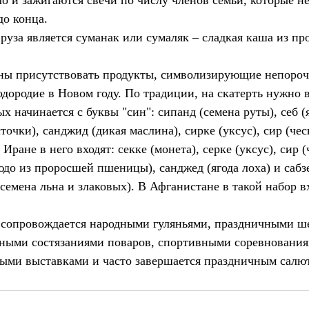
ло и зажигаются свечи по числу членов семьи, которые не
до конца.
уза является суманак или сумаляк – сладкая каша из пр
ны присутствовать продукты, символизирующие непорочн
одородие в Новом году. По традиции, на скатерть нужно 
ых начинается с буквы "син": сипанд (семена руты), себ (я
точки), санджид (дикая маслина), сирке (уксус), сир (чес
Иране в него входят: секке (монета), серке (уксус), сир (
юдо из проросшей пшеницы), санджед (ягода лоха) и сабзе
семена льна и злаковых). В Афганистане в такой набор в
 сопровождается народными гуляньями, праздничными ш
рными состязаниями поваров, спортивными соревновани
ыми выставками и часто завершается праздничным салю