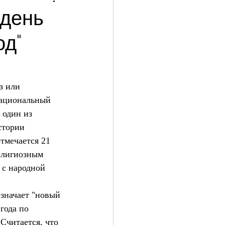
 день
од"
з или 
национальный 
 один из 
стории 
тмечается 21 
елигиозным 
 с народной 
означает "новый 
года по 
Считается, что 