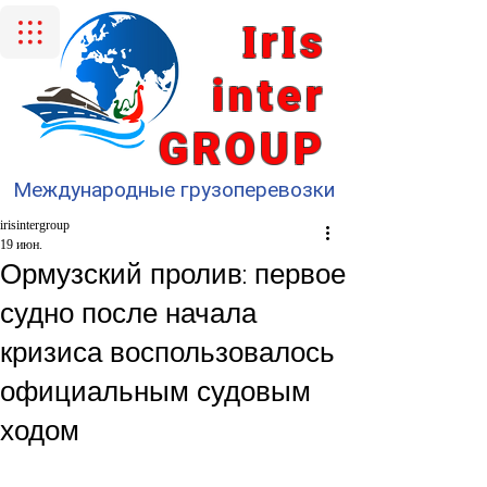
I
I
r
s
inter
GROUP
Международные грузоперевозки
irisintergroup
19 июн.
Ормузский пролив: первое
судно после начала
кризиса воспользовалось
официальным судовым
ходом