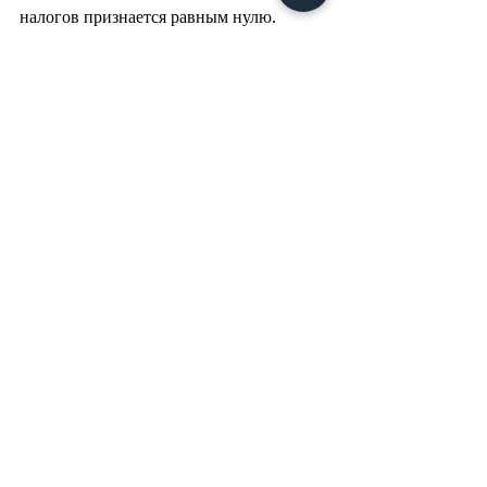
налогов признается равным нулю.
Источник: 
Государственный 
таможенный комитет
Интересные
Недавние посты
Смотреть все