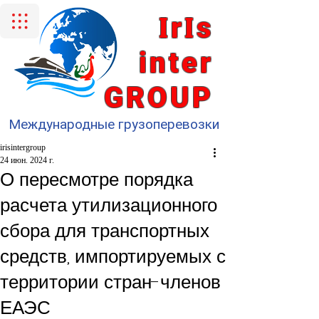
I
I
r
s
inter
GROUP
Международные грузоперевозки
irisintergroup
24 июн. 2024 г.
О пересмотре порядка
расчета утилизационного
сбора для транспортных
средств, импортируемых с
территории стран-членов
ЕАЭС