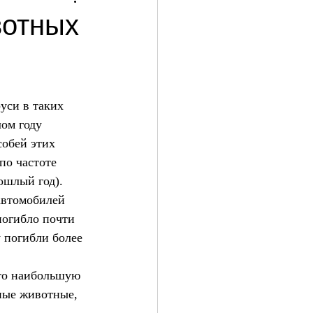
вотных
уси в таких 
ом году 
собей этих 
по частоте 
ошлый год). 
автомобилей 
погибло почти 
у погибли более 
что наибольшую 
ные животные, 