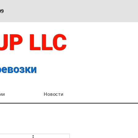
99
OUP
LLC
ревозки
ии
Новости