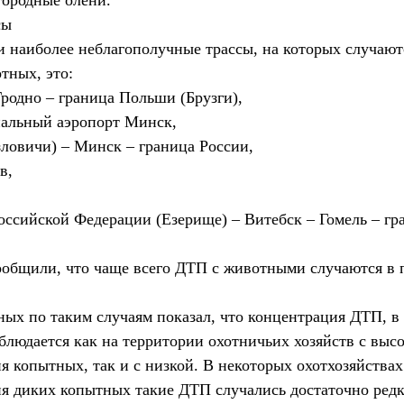
городные олени.
сы
и наиболее неблагополучные трассы, на которых случают
тных, это:
Гродно – граница Польши (Брузги),
альный аэропорт Минск,
зловичи) – Минск – граница России,
в,
Российской Федерации (Езерище) – Витебск – Гомель – г
ообщили, что чаще всего ДТП с животными случаются в 
ных по таким случаям показал, что концентрация ДТП, в
блюдается как на территории охотничьих хозяйств с высо
я копытных, так и с низкой. В некоторых охотхозяйствах
я диких копытных такие ДТП случались достаточно редк