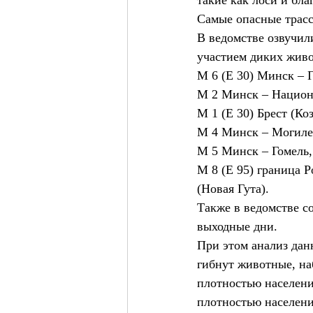
такие как лоси и бла
Самые опасные трас
В ведомстве озвучил
участием диких живо
М 6 (Е 30) Минск – 
М 2 Минск – Национ
М 1 (Е 30) Брест (Ко
М 4 Минск – Могиле
М 5 Минск – Гомель,
М 8 (Е 95) граница 
(Новая Гута).
Также в ведомстве с
выходные дни.
При этом анализ дан
гибнут животные, на
плотностью населени
плотностью населени