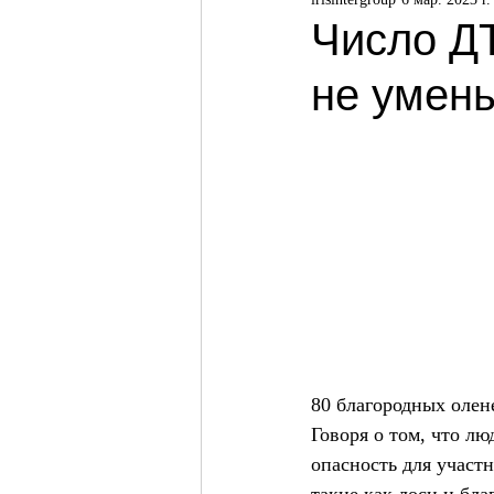
Число Д
не умен
80 благородных олене
Говоря о том, что л
опасность для участ