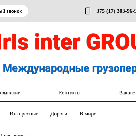
+375 (17) 303-96-
ый звонок
IrIs inter GR
Международные грузопе
компании
Контакты
Ваканс
Интересные
Дороги
В мире
1 мин. чтения