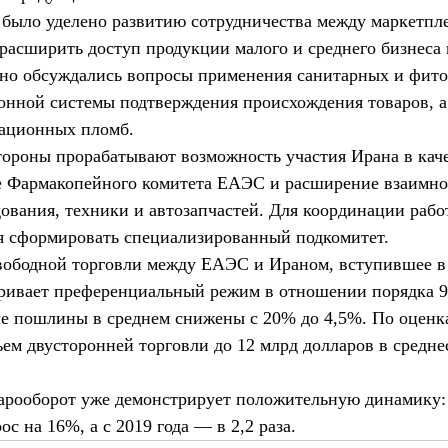
 было уделено развитию сотрудничества между маркетп
 расширить доступ продукции малого и среднего бизнеса
ьно обсуждались вопросы применения санитарных и фит
ронной системы подтверждения происхождения товаров, а
гационных пломб.
ороны прорабатывают возможность участия Ирана в каче
е Фармакопейного комитета ЕАЭС и расширение взаимно
ования, техники и автозапчастей. Для координации рабо
я сформировать специализированный подкомитет.
вободной торговли между ЕАЭС и Ираном, вступившее в 
тривает преференциальный режим в отношении порядка 
е пошлины в среднем снижены с 20% до 4,5%. По оценка
ъем двусторонней торговли до 12 млрд долларов в средне
рооборот уже демонстрирует положительную динамику: 
ос на 16%, а с 2019 года — в 2,2 раза.