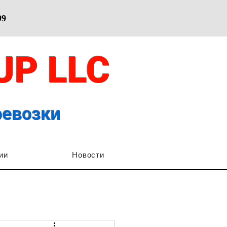
99
OUP
LLC
ревозки
ии
Новости