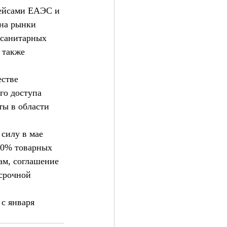
лейсами ЕАЭС и 
 на рынки 
осанитарных 
 также 
стве 
го доступа 
ты в области 
силу в мае 
90% товарных 
м, соглашение 
срочной 
с января 