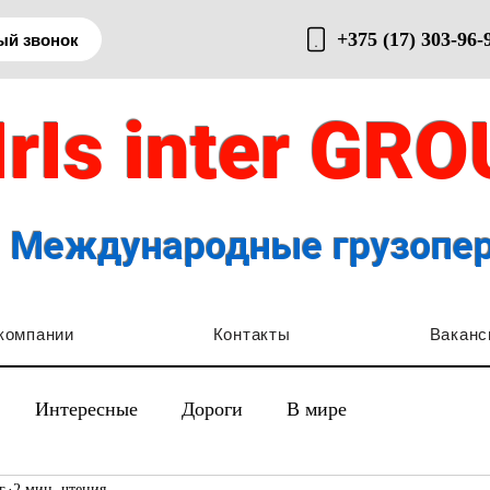
+375 (17) 303-96-
ый звонок
IrIs inter GR
Международные грузопе
компании
Контакты
Ваканс
Интересные
Дороги
В мире
г.
2 мин. чтения