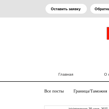
Оставить заявку
Обратн
Главная
О 
Все посты
Граница/Таможня
irisintergroup
30 сент. 2025 