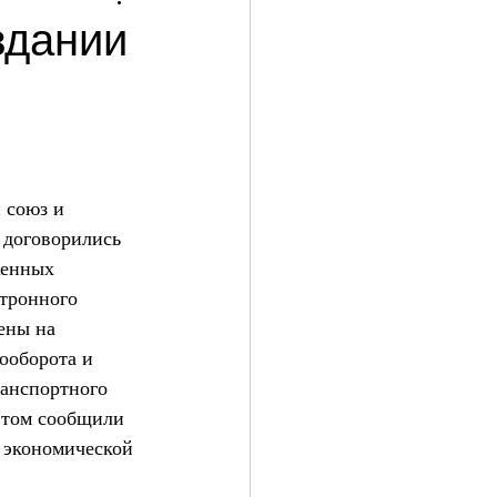
здании
 союз и 
 договорились 
женных 
тронного 
ены на 
ооборота и 
анспортного 
этом сообщили 
 экономической 