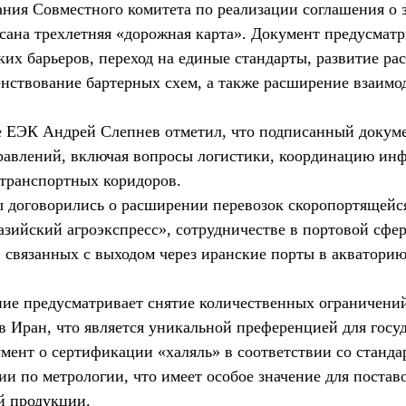
дания Совместного комитета по реализации соглашения о 
сана трехлетняя «дорожная карта». Документ предусматр
ких барьеров, переход на единые стандарты, развитие ра
нствование бартерных схем, а также расширение взаимо
 ЕЭК Андрей Слепнев отметил, что подписанный докуме
равлений, включая вопросы логистики, координацию ин
 транспортных коридоров.
ы договорились о расширении перевозок скоропортящейс
азийский агроэкспресс», сотрудничестве в портовой сфер
 связанных с выходом через иранские порты в акватори
ние предусматривает снятие количественных ограничени
 Иран, что является уникальной преференцией для госуд
мент о сертификации «халяль» в соответствии со станда
ии по метрологии, что имеет особое значение для постав
й продукции.