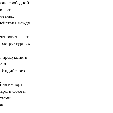
зоне свободной 
ивает 
счетных 
действия между 
нт охватывает 
фраструктурных 
я продукции в 
е и 
ю Индийского 
й на импорт 
арств Союза. 
ртами 
ок 