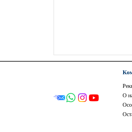
Ко
Рек
О н
Осо
На границе Беларуси со
Ост
странами ЕС построят еще
три площадки для