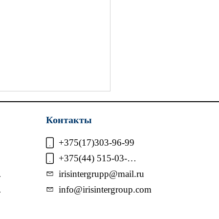
Контакты
+375(17)303-96-99
+375(44) 515-03-35
ки
irisintergrupp@mail.ru​
ларуси продлили
ки
info@irisintergroup.com
ничения на вывоз ряда
мышленных товаров