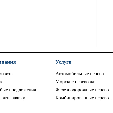
мпания
Услуги
визиты
Автомобильные перевозки
ас
Морские перевозки
бые предложения
Железнодорожные перевоз
Литва с 3 мая 2026 года
В Бе
авить заявку
Комбинированные перевоз
ограничит топливо в баках
огра
грузовиков из России и
про