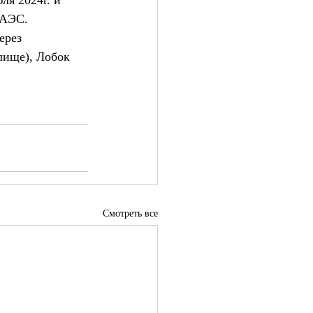
ля 2024г. и 
ЕАЭС. 
ерез 
лище), Лобок 
Смотреть все