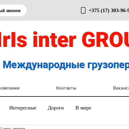
+375 (17) 303-96-
ый звонок
IrIs inter GR
Международные грузопе
компании
Контакты
Ваканс
Интересные
Дороги
В мире
1 мин. чтения