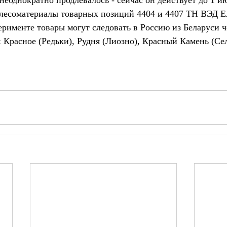
еоднократно продлевалось - сейчас он действует до 1 ию
 лесоматериалы товарных позиций 4404 и 4407 ТН ВЭД 
рименте товары могут следовать в Россию из Беларуси ч
 Красное (Редьки), Рудня (Лиозно), Красный Камень (Се