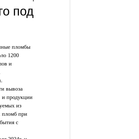
го под
нные пломбы 
ло 1200 
лов и 
 
.
ти вывоза 
 и продукции 
уемых из 
 пломб при 
бытия с 