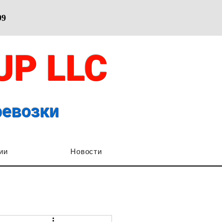
99
OUP
LLC
ревозки
ии
Новости