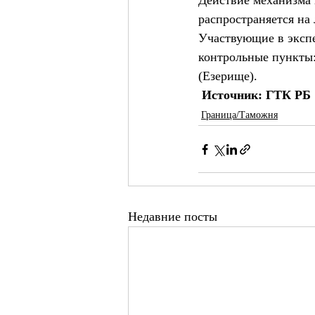
Действие механизма н
распространяется на
Участвующие в экспе
контрольные пункты:
(Езерище).
Источник: ГТК РБ
Граница/Таможня
Недавние посты