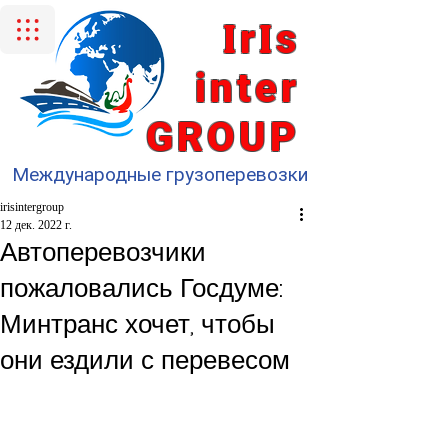
I
I
r
s
inter
GROUP
Международные грузоперевозки
irisintergroup
12 дек. 2022 г.
Автоперевозчики
пожаловались Госдуме:
Минтранс хочет, чтобы
они ездили с перевесом