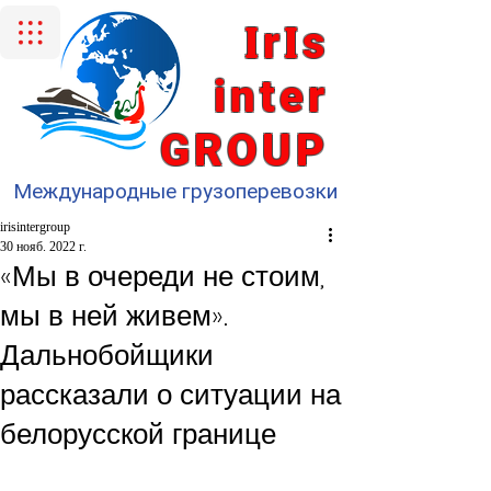
I
I
r
s
inter
GROUP
Международные грузоперевозки
irisintergroup
30 нояб. 2022 г.
«Мы в очереди не стоим,
мы в ней живем».
Дальнобойщики
рассказали о ситуации на
белорусской границе