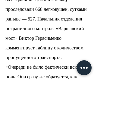
проследовали 668 легковушек, сутками 
раньше — 527. Начальник отделения 
пограничного контроля «Варшавский 
мост» Виктор Герасименко 
комментирует таблицу с количеством 
пропущенного транспорта.
«Очереди не было фактически всю 
ночь. Она сразу же образуется, как 
только сопредельная сторона перестает 
принимать транспорт. В течение дня 
они могут за час принять 48 машин, а 
могут 16 или 4. При этом пропускная 
способность пункта пропуска — 1,7 
тыс. легковых транспортных средств в 