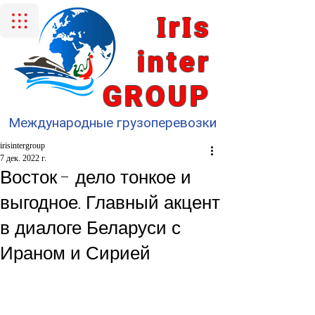
I
I
r
s
inter
GROUP
Международные грузоперевозки
irisintergroup
7 дек. 2022 г.
Восток - дело тонкое и
выгодное. Главный акцент
в диалоге Беларуси с
Ираном и Сирией