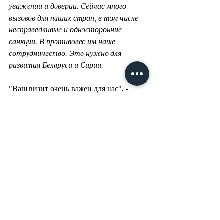
уважении и доверии. Сейчас много 
вызовов для наших стран, в том числе 
несправедливые и односторонние 
санкции. В противовес им наше 
сотрудничество. Это нужно для 
развития Беларуси и Сирии.
"Ваш визит очень важен для нас", - 
сказал на встрече с белорусской 
делегацией президент Сирии Башар 
Асад. Сегодня время говорить о более 
серьезных совместных проектах, 
совмещая производственные площадки 
Сирии и наши технологии, ведь для 
этой арабской республики важно 
восстановить свои экономику и 
социальную сферу. 
Сирия - страна, разрушенная войной, 
хотя  в центре так и не скажешь. 