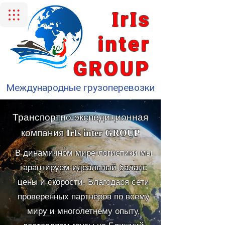
I
I
r
s
inter
GROUP
Международные грузоперевозки
Транспортно-экспедиционная
компания
IrIs inter GROUP
В динамичном мире логистики мы
гарантируем идеальный баланс
цены и скорости. Благодаря сети
проверенных партнёров по всему
миру и многолетнему опыту,